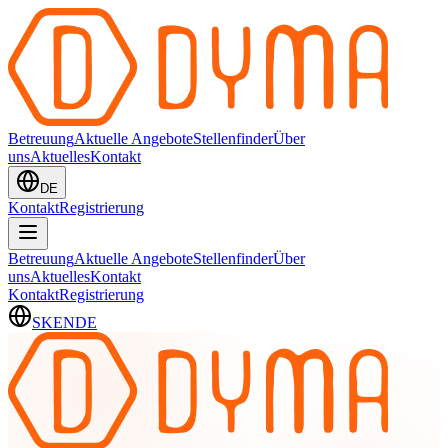
Betreuung
Aktuelle Angebote
Stellenfinder
Über
uns
Aktuelles
Kontakt
DE
Kontakt
Registrierung
Betreuung
Aktuelle Angebote
Stellenfinder
Über
uns
Aktuelles
Kontakt
Kontakt
Registrierung
SK
EN
DE