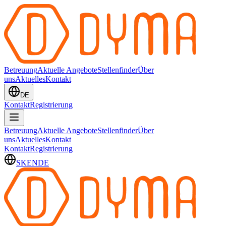
Betreuung
Aktuelle Angebote
Stellenfinder
Über
uns
Aktuelles
Kontakt
DE
Kontakt
Registrierung
Betreuung
Aktuelle Angebote
Stellenfinder
Über
uns
Aktuelles
Kontakt
Kontakt
Registrierung
SK
EN
DE