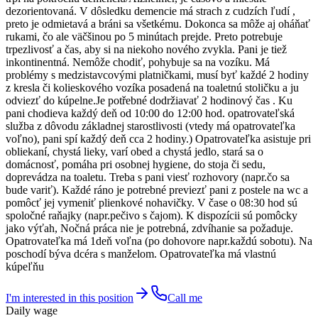
dezorientovaná. V dôsledku demencie má strach z cudzích ľudí ,
preto je odmietavá a bráni sa všetkému. Dokonca sa môže aj oháňať
rukami, čo ale väčšinou po 5 minútach prejde. Preto potrebuje
trpezlivosť a čas, aby si na niekoho nového zvykla. Pani je tiež
inkontinentná. Nemôže chodiť, pohybuje sa na vozíku. Má
problémy s medzistavcovými platničkami, musí byť každé 2 hodiny
z kresla či kolieskového vozíka posadená na toaletnú stoličku a ju
odviezť do kúpelne.Je potřebné dodržiavať 2 hodinový čas . Ku
pani chodieva každý deň od 10:00 do 12:00 hod. opatrovateľská
služba z dôvodu základnej starostlivosti (vtedy má opatrovateľka
voľno), pani spí každý deň cca 2 hodiny.) Opatrovateľka asistuje pri
obliekaní, chystá lieky, varí obed a chystá jedlo, stará sa o
domácnosť, pomáha pri osobnej hygiene, do stoja či sedu,
doprevádza na toaletu. Treba s pani viesť rozhovory (napr.čo sa
bude variť). Každé ráno je potrebné previezť pani z postele na wc a
pomôcť jej vymeniť plienkové nohavičky. V čase o 08:30 hod sú
spoločné raňajky (napr.pečivo s čajom). K dispozícii sú pomôcky
jako výťah, Nočná práca nie je potrebná, zdvíhanie sa požaduje.
Opatrovateľka má 1deň voľna (po dohovore napr.každú sobotu). Na
poschodí býva dcéra s manželom. Opatrovateľka má vlastnú
kúpeľňu
I'm interested in this position
Call me
Daily wage