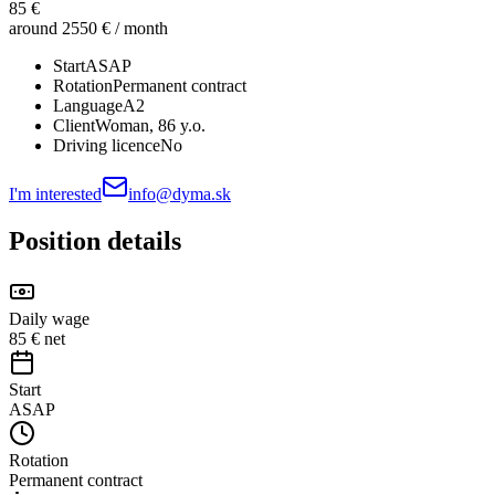
85 €
around 2550 € / month
Start
ASAP
Rotation
Permanent contract
Language
A2
Client
Woman
, 86 y.o.
Driving licence
No
I'm interested
info@dyma.sk
Position details
Daily wage
85 € net
Start
ASAP
Rotation
Permanent contract