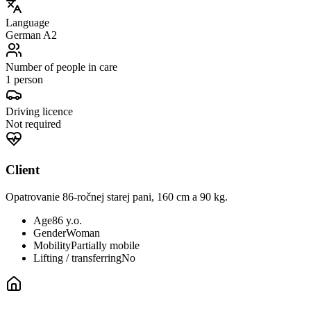
Language
German A2
Number of people in care
1 person
Driving licence
Not required
Client
Opatrovanie 86-ročnej starej pani, 160 cm a 90 kg.
Age
86 y.o.
Gender
Woman
Mobility
Partially mobile
Lifting / transferring
No