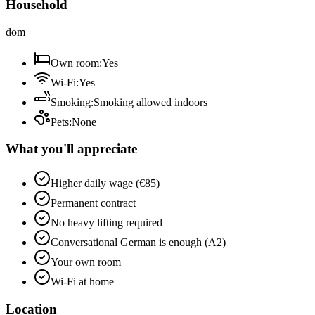
Household
dom
Own room
:
Yes
Wi-Fi
:
Yes
Smoking
:
Smoking allowed indoors
Pets
:
None
What you'll appreciate
Higher daily wage (€85)
Permanent contract
No heavy lifting required
Conversational German is enough (A2)
Your own room
Wi-Fi at home
Location