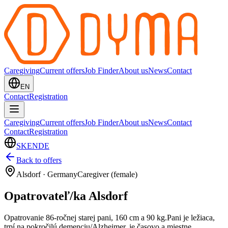
Caregiving
Current offers
Job Finder
About us
News
Contact
EN
Contact
Registration
Caregiving
Current offers
Job Finder
About us
News
Contact
Contact
Registration
SK
EN
DE
Back to offers
Alsdorf
·
Germany
Caregiver (female)
Opatrovateľ/ka Alsdorf
Opatrovanie 86-ročnej starej pani, 160 cm a 90 kg.Pani je ležiaca,
trpí na pokročilú demenciu/Alzheimer, je časovo a miestne